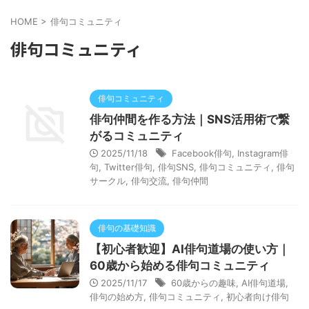
HOME
>
俳句コミュニティ
俳句コミュニティ
俳句コミュニティ
俳句仲間を作る方法｜SNS活用術で繋
がるコミュニティ
2025/11/18
Facebook俳句
,
Instagram俳
句
,
Twitter俳句
,
俳句SNS
,
俳句コミュニティ
,
俳句
サークル
,
俳句交流
,
俳句仲間
俳句の基礎知識
【初心者歓迎】AI俳句道場の使い方｜
60歳から始める俳句コミュニティ
2025/11/17
60歳からの趣味
,
AI俳句道場
,
俳句の始め方
,
俳句コミュニティ
,
初心者向け俳句