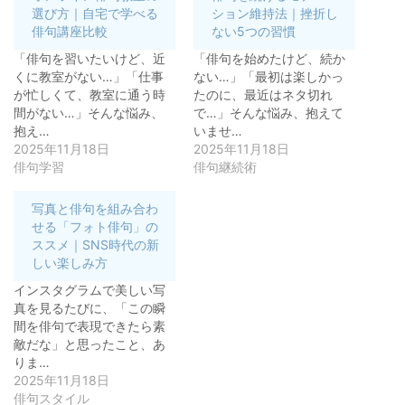
選び方｜自宅で学べる
ション維持法｜挫折し
俳句講座比較
ない5つの習慣
「俳句を習いたいけど、近
「俳句を始めたけど、続か
くに教室がない…」「仕事
ない…」「最初は楽しかっ
が忙しくて、教室に通う時
たのに、最近はネタ切れ
間がない…」そんな悩み、
で…」そんな悩み、抱えて
抱え…
いませ…
2025年11月18日
2025年11月18日
俳句学習
俳句継続術
写真と俳句を組み合わ
せる「フォト俳句」の
ススメ｜SNS時代の新
しい楽しみ方
インスタグラムで美しい写
真を見るたびに、「この瞬
間を俳句で表現できたら素
敵だな」と思ったこと、あ
りま…
2025年11月18日
俳句スタイル