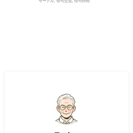
サークル
,
俳句交流
,
俳句仲間