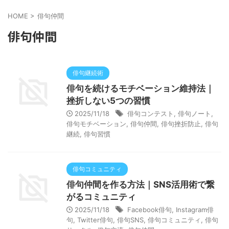
HOME
>
俳句仲間
俳句仲間
俳句継続術
俳句を続けるモチベーション維持法｜
挫折しない5つの習慣
2025/11/18
俳句コンテスト
,
俳句ノート
,
俳句モチベーション
,
俳句仲間
,
俳句挫折防止
,
俳句
継続
,
俳句習慣
俳句コミュニティ
俳句仲間を作る方法｜SNS活用術で繋
がるコミュニティ
2025/11/18
Facebook俳句
,
Instagram俳
句
,
Twitter俳句
,
俳句SNS
,
俳句コミュニティ
,
俳句